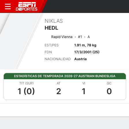
NIKLAS
HEDL
Rapid Vienna
#1
A
EST/PES
1.91 m, 78 kg
FDN
17/3/2001 (25)
NACIONALIDAD
Austria
ESTADÍSTICAS DE TEMPORADA 2026-27 AUSTRIAN BUNDESLIGA
TIT (SUP)
AT
VI
GC
1 (0)
2
1
0
Perfil de Jugador
Bio
Noticias
Partidos
Estadísticas