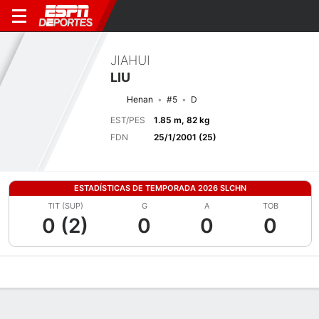
JIAHUI
LIU
Henan
#5
D
EST/PES
1.85 m, 82 kg
FDN
25/1/2001 (25)
ESTADÍSTICAS DE TEMPORADA 2026 SLCHN
TIT (SUP)
G
A
TOB
0 (2)
0
0
0
Perfil de Jugador
Bio
Noticias
Partidos
Estadísticas