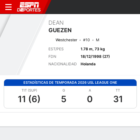
DEAN
GUEZEN
Westchester
#10
M
EST/PES
1.78 m, 73 kg
FDN
18/12/1998 (27)
NACIONALIDAD
Holanda
ESTADÍSTICAS DE TEMPORADA 2026 USL LEAGUE ONE
TIT (SUP)
G
A
TT
11 (6)
5
0
31
Perfil de Jugador
Bio
Noticias
Partidos
Estadísticas