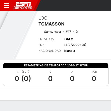
LOGI
TOMASSON
Samsunspor
#17
D
ESTATURA
1.83 m
FDN
13/9/2000 (25)
NACIONALIDAD
Islandia
ESTADÍSTICAS DE TEMPORADA 2026-27 SLTUR
TIT (SUP)
G
A
TOB
0 (0)
0
0
0
Perfil de Jugador
Bio
Noticias
Partidos
Estadísticas