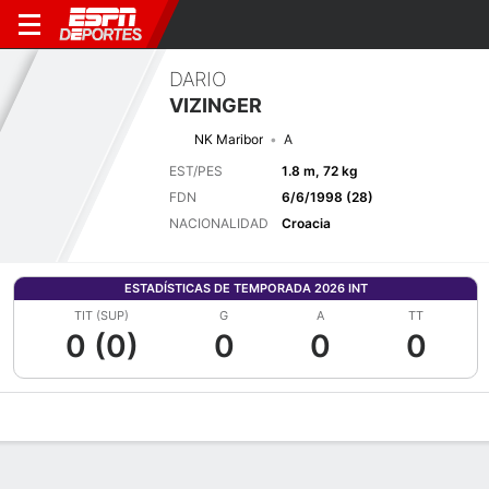
DARIO
VIZINGER
NK Maribor
A
EST/PES
1.8 m, 72 kg
FDN
6/6/1998 (28)
NACIONALIDAD
Croacia
ESTADÍSTICAS DE TEMPORADA 2026 INT
TIT (SUP)
G
A
TT
0 (0)
0
0
0
Perfil de Jugador
Bio
Noticias
Partidos
Estadísticas