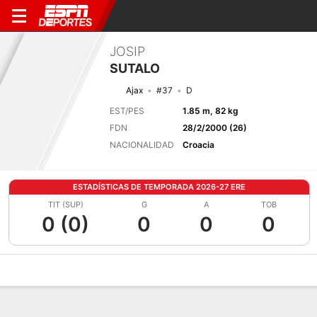
JOSIP
SUTALO
Ajax
#37
D
EST/PES
1.85 m, 82 kg
FDN
28/2/2000 (26)
NACIONALIDAD
Croacia
ESTADÍSTICAS DE TEMPORADA 2026-27 ERE
TIT (SUP)
G
A
TOB
0 (0)
0
0
0
Perfil de Jugador
Bio
Noticias
Partidos
Estadísticas