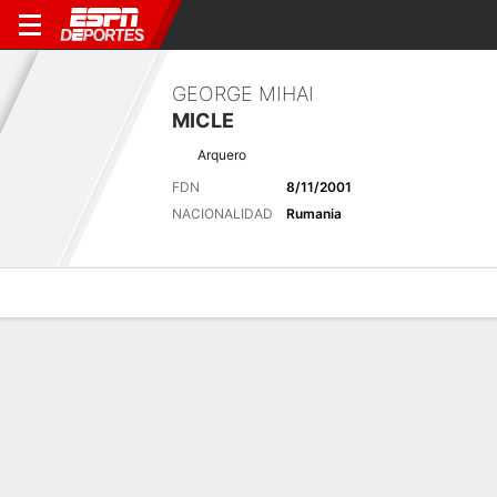
GEORGE MIHAI
MICLE
Arquero
FDN
8/11/2001
NACIONALIDAD
Rumania
Perfil de Jugador
Bio
Noticias
Partidos
Estadísticas
Últimas noticias
Ver Todo