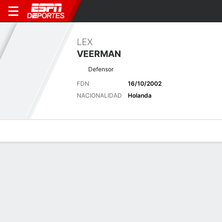
LEX
VEERMAN
Defensor
FDN
16/10/2002
NACIONALIDAD
Holanda
Perfil de Jugador
Bio
Noticias
Partidos
Estadísticas
Últimas noticias
Ver Todo