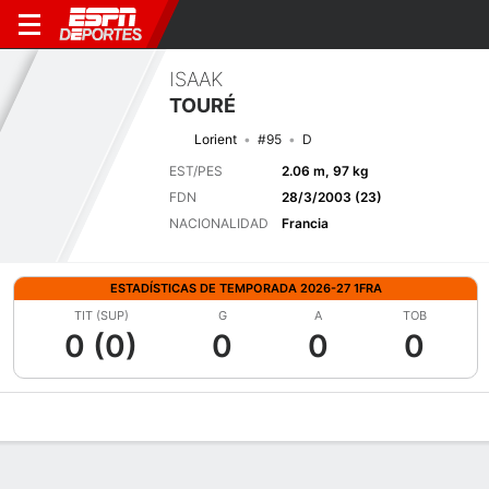
ISAAK
TOURÉ
Lorient
#95
D
EST/PES
2.06 m, 97 kg
FDN
28/3/2003 (23)
NACIONALIDAD
Francia
ESTADÍSTICAS DE TEMPORADA 2026-27 1FRA
TIT (SUP)
G
A
TOB
0 (0)
0
0
0
Perfil de Jugador
Bio
Noticias
Partidos
Estadísticas