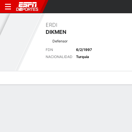
ERDI
DIKMEN
Defensor
FDN
6/2/1997
NACIONALIDAD
Turquía
Perfil de Jugador
Bio
Noticias
Partidos
Estadísticas
Últimas noticias
Ver Todo