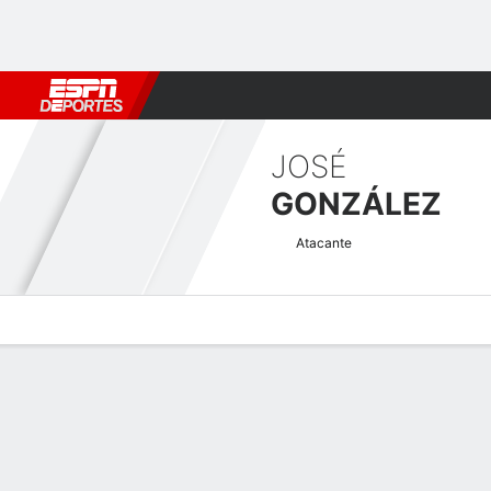
Fútbol
MLB
F. Americano
Básquetbol
WNBA
F1
Boxe
JOSÉ
GONZÁLEZ
Atacante
Perfil de Jugador
Bio
Noticias
Partidos
Estadísticas