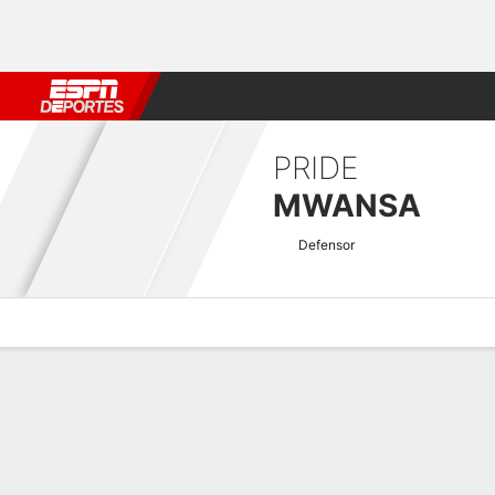
Fútbol
MLB
F. Americano
Básquetbol
WNBA
F1
Boxe
PRIDE
MWANSA
Defensor
Perfil de Jugador
Bio
Noticias
Partidos
Estadísticas