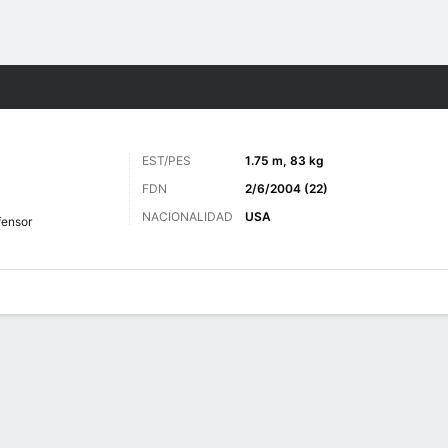
o
Más Deportes
EST/PES
1.75 m, 83 kg
FDN
2/6/2004 (22)
NACIONALIDAD
USA
fensor