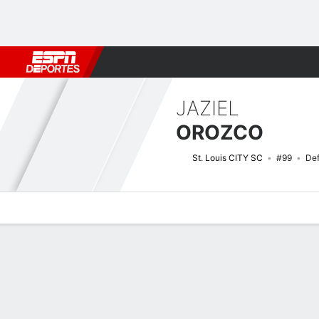
Fútbol
MLB
F. Americano
Básquetbol
WNBA
F1
Boxe
JAZIEL
OROZCO
St. Louis CITY SC
#99
De
Perfil de Jugador
Bio
Noticias
Partidos
Estadísticas