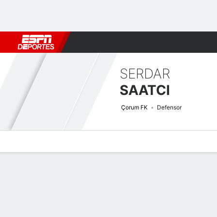
Fútbol
MLB
F. Americano
Básquetbol
WNBA
F1
Boxe
SERDAR
SAATCI
Çorum FK
Defensor
Perfil de Jugador
Bio
Noticias
Partidos
Estadísticas