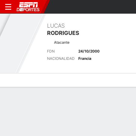
LUCAS
RODRIGUES
Atacante
FDN
24/10/2000
NACIONALIDAD
Francia
Perfil de Jugador
Bio
Noticias
Partidos
Estadísticas
Últimas noticias
Ver Todo