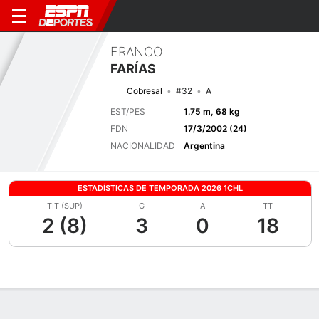
FRANCO
FARÍAS
Cobresal
#32
A
EST/PES
1.75 m, 68 kg
FDN
17/3/2002 (24)
NACIONALIDAD
Argentina
ESTADÍSTICAS DE TEMPORADA 2026 1CHL
TIT (SUP)
G
A
TT
2 (8)
3
0
18
Perfil de Jugador
Bio
Noticias
Partidos
Estadísticas