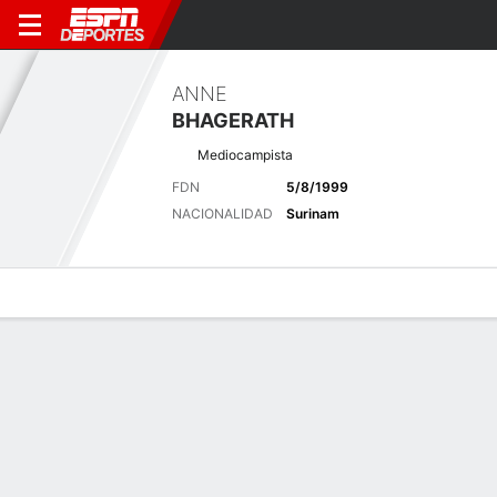
ANNE
BHAGERATH
Mediocampista
FDN
5/8/1999
NACIONALIDAD
Surinam
Perfil de Jugador
Bio
Noticias
Partidos
Estadísticas
Últimas noticias
Ver Todo