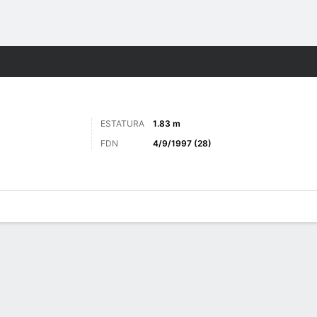
o
Más Deportes
ESTATURA
1.83 m
FDN
4/9/1997 (28)