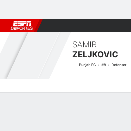
Fútbol
MLB
F. Americano
Básquetbol
WNBA
F1
Boxe
SAMIR
ZELJKOVIC
Punjab FC
#8
Defensor
Perfil de Jugador
Bio
Noticias
Partidos
Estadísticas