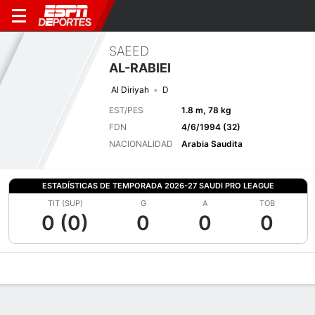
SAEED
AL-RABIEI
Al Diriyah
D
EST/PES
1.8 m, 78 kg
FDN
4/6/1994 (32)
NACIONALIDAD
Arabia Saudita
ESTADÍSTICAS DE TEMPORADA 2026-27 SAUDI PRO LEAGUE
TIT (SUP)
G
A
TOB
0 (0)
0
0
0
Perfil de Jugador
Bio
Noticias
Partidos
Estadísticas