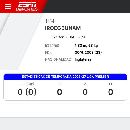
TIM
IROEGBUNAM
Everton
#42
M
EST/PES
1.83 m, 68 kg
FDN
30/6/2003 (23)
NACIONALIDAD
Inglaterra
ESTADÍSTICAS DE TEMPORADA 2026-27 LIGA PREMIER
TIT (SUP)
G
A
TT
0 (0)
0
0
0
Perfil de Jugador
Bio
Noticias
Partidos
Estadísticas