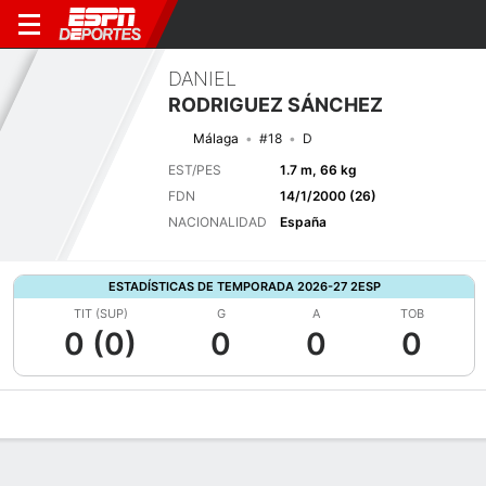
DANIEL
RODRIGUEZ SÁNCHEZ
Málaga
#18
D
EST/PES
1.7 m, 66 kg
FDN
14/1/2000 (26)
NACIONALIDAD
España
ESTADÍSTICAS DE TEMPORADA 2026-27 2ESP
TIT (SUP)
G
A
TOB
0 (0)
0
0
0
Perfil de Jugador
Bio
Noticias
Partidos
Estadísticas