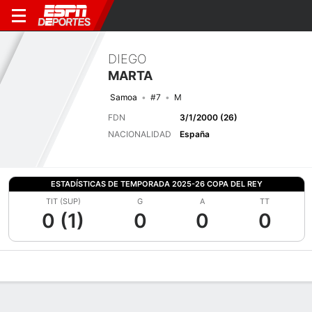
DIEGO
MARTA
Samoa
#7
M
FDN
3/1/2000 (26)
NACIONALIDAD
España
ESTADÍSTICAS DE TEMPORADA 2025-26 COPA DEL REY
TIT (SUP)
G
A
TT
0 (1)
0
0
0
Perfil de Jugador
Bio
Noticias
Partidos
Estadísticas