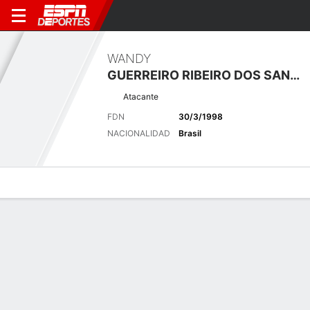
WANDY
GUERREIRO RIBEIRO DOS SANTOS
Atacante
FDN
30/3/1998
NACIONALIDAD
Brasil
Perfil de Jugador
Bio
Noticias
Partidos
Estadísticas
Últimas noticias
Ver Todo