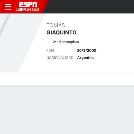
TOMÁS
GIAQUINTO
Mediocampista
FDN
20/3/2000
NACIONALIDAD
Argentina
Perfil de Jugador
Bio
Noticias
Partidos
Estadísticas
Últimas noticias
Ver Todo