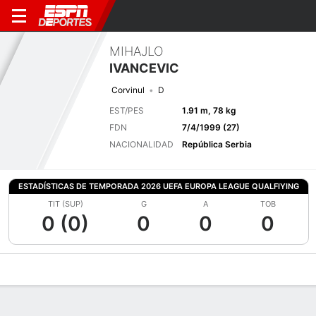
MIHAJLO
IVANCEVIC
Corvinul
D
EST/PES
1.91 m, 78 kg
FDN
7/4/1999 (27)
NACIONALIDAD
República Serbia
ESTADÍSTICAS DE TEMPORADA 2026 UEFA EUROPA LEAGUE QUALFIYING
TIT (SUP)
G
A
TOB
0 (0)
0
0
0
Perfil de Jugador
Bio
Noticias
Partidos
Estadísticas