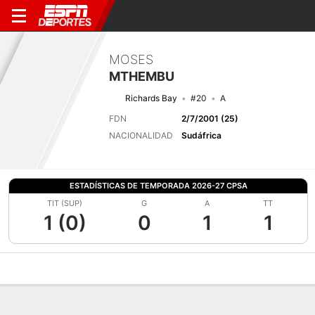
MOSES
MTHEMBU
Richards Bay
#20
A
FDN
2/7/2001 (25)
NACIONALIDAD
Sudáfrica
ESTADÍSTICAS DE TEMPORADA 2026-27 CPSA
TIT (SUP)
G
A
TT
1 (0)
0
1
1
Perfil de Jugador
Bio
Noticias
Partidos
Estadísticas