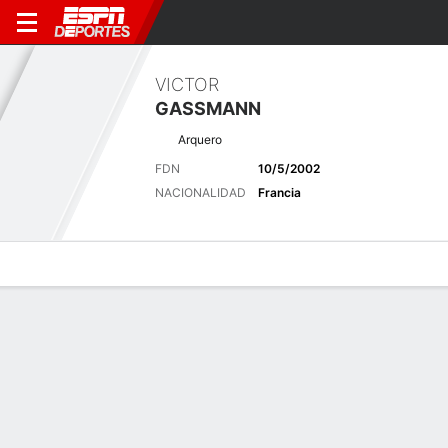
VICTOR
GASSMANN
Arquero
FDN
10/5/2002
NACIONALIDAD
Francia
Perfil de Jugador
Bio
Noticias
Partidos
Estadísticas
Últimas noticias
Ver Todo