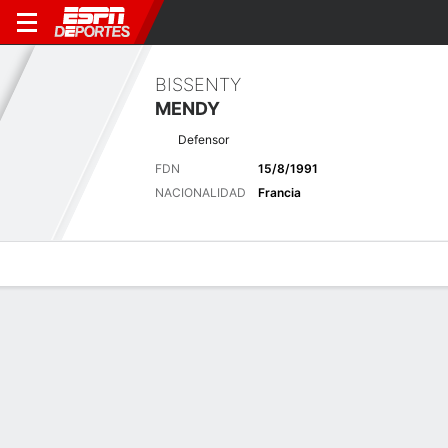
BISSENTY
MENDY
Defensor
FDN
15/8/1991
NACIONALIDAD
Francia
Perfil de Jugador
Bio
Noticias
Partidos
Estadísticas
Últimas noticias
Ver Todo