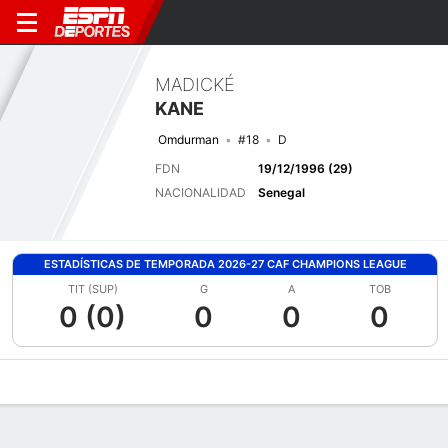
MADICKÉ
KANE
Omdurman
#18
D
FDN
19/12/1996 (29)
NACIONALIDAD
Senegal
ESTADÍSTICAS DE TEMPORADA 2026-27 CAF CHAMPIONS LEAGUE
TIT (SUP)
G
A
TOB
0 (0)
0
0
0
Perfil de Jugador
Bio
Noticias
Partidos
Estadísticas