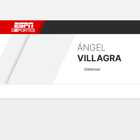
Fútbol
MLB
F. Americano
Básquetbol
WNBA
F1
Boxe
ÁNGEL
VILLAGRA
Defensor
Perfil de Jugador
Bio
Noticias
Partidos
Estadísticas