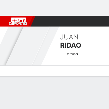
Fútbol
MLB
F. Americano
Básquetbol
WNBA
F1
Boxe
JUAN
RIDAO
Defensor
Perfil de Jugador
Bio
Noticias
Partidos
Estadísticas