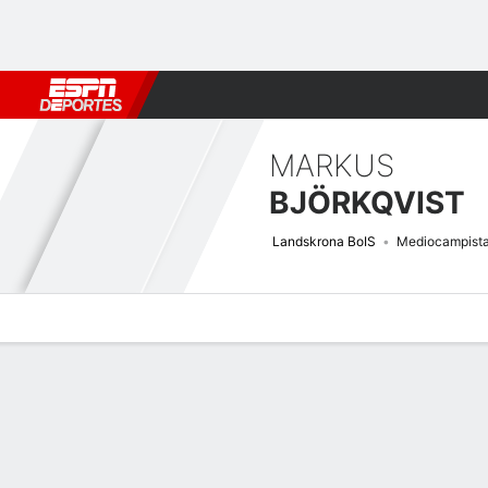
Fútbol
MLB
F. Americano
Básquetbol
WNBA
F1
Boxe
MARKUS
BJÖRKQVIST
Landskrona BoIS
Mediocampist
Perfil de Jugador
Bio
Noticias
Partidos
Estadísticas