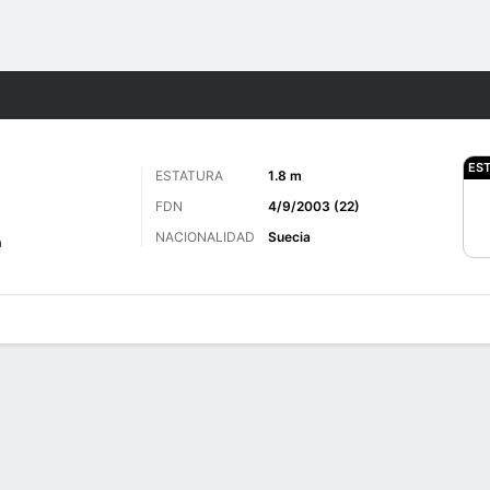
o
Más Deportes
ES
ESTATURA
1.8 m
FDN
4/9/2003 (22)
NACIONALIDAD
Suecia
a