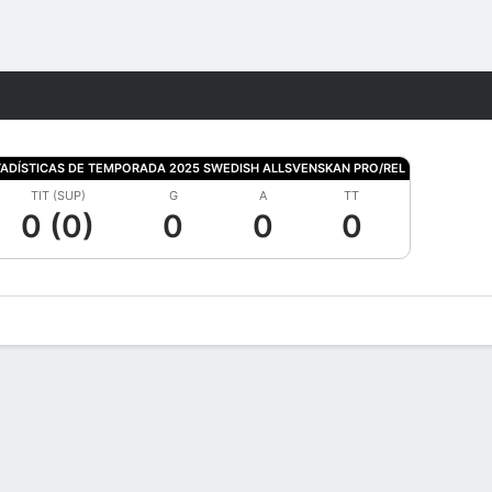
Watch
Juegos
TADÍSTICAS DE TEMPORADA 2025 SWEDISH ALLSVENSKAN PRO/REL
TIT (SUP)
G
A
TT
0 (0)
0
0
0