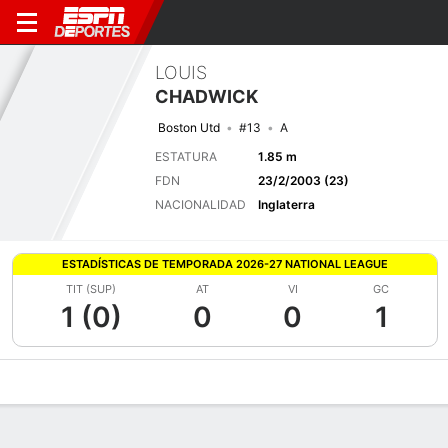
LOUIS
CHADWICK
Boston Utd
#13
A
ESTATURA
1.85 m
FDN
23/2/2003 (23)
NACIONALIDAD
Inglaterra
ESTADÍSTICAS DE TEMPORADA 2026-27 NATIONAL LEAGUE
TIT (SUP)
AT
VI
GC
1 (0)
0
0
1
Perfil de Jugador
Bio
Noticias
Partidos
Estadísticas