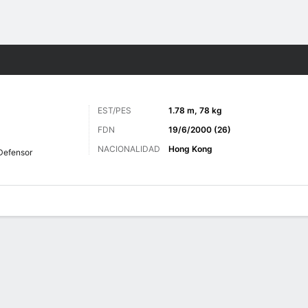
o
Más Deportes
EST/PES
1.78 m, 78 kg
FDN
19/6/2000 (26)
NACIONALIDAD
Hong Kong
Defensor