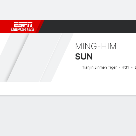
Fútbol
MLB
F. Americano
Básquetbol
WNBA
F1
Boxe
MING-HIM
SUN
Tianjin Jinmen Tiger
#31
Perfil de Jugador
Bio
Noticias
Partidos
Estadísticas