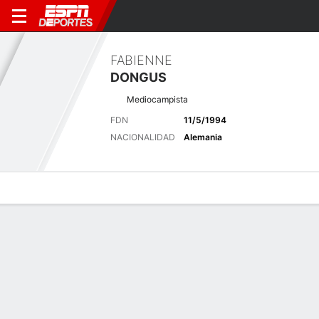
FABIENNE
DONGUS
Mediocampista
FDN
11/5/1994
NACIONALIDAD
Alemania
Perfil de Jugador
Bio
Noticias
Partidos
Estadísticas
Últimas noticias
Ver Todo