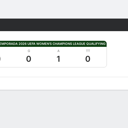
Watch
Juegos
TEMPORADA 2026 UEFA WOMEN'S CHAMPIONS LEAGUE QUALIFYING
G
A
TT
)
0
1
0