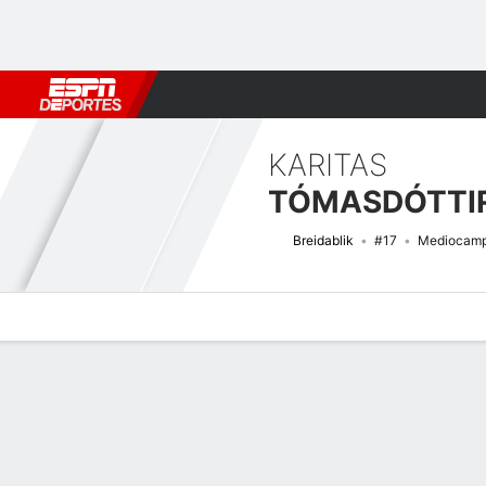
Fútbol
MLB
F. Americano
Básquetbol
WNBA
F1
Boxe
KARITAS
TÓMASDÓTTI
Breidablik
#17
Mediocamp
Perfil de Jugador
Bio
Noticias
Partidos
Estadísticas