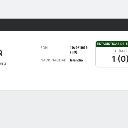
o
Más Deportes
ESTADÍSTICAS DE 
FDN
19/9/1995
R
TIT (SUP)
(30)
1 (0
NACIONALIDAD
Islandia
ista