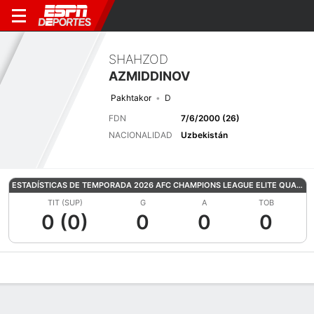
SHAHZOD
AZMIDDINOV
Pakhtakor
D
FDN
7/6/2000 (26)
NACIONALIDAD
Uzbekistán
ESTADÍSTICAS DE TEMPORADA 2026 AFC CHAMPIONS LEAGUE ELITE QUALIFYING
TIT (SUP)
G
A
TOB
0 (0)
0
0
0
Perfil de Jugador
Bio
Noticias
Partidos
Estadísticas