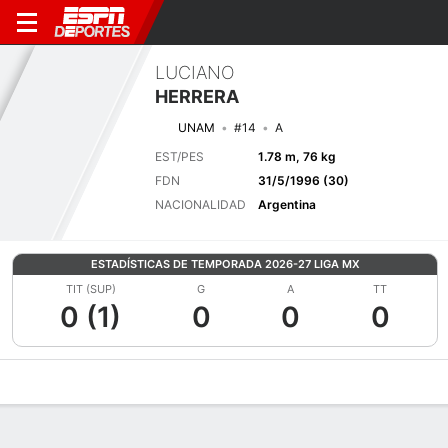
LUCIANO
HERRERA
UNAM
#14
A
EST/PES
1.78 m, 76 kg
FDN
31/5/1996 (30)
NACIONALIDAD
Argentina
ESTADÍSTICAS DE TEMPORADA 2026-27 LIGA MX
TIT (SUP)
G
A
TT
0 (1)
0
0
0
Perfil de Jugador
Bio
Noticias
Partidos
Estadísticas