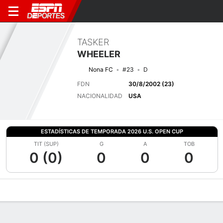
TASKER
WHEELER
Nona FC
#23
D
FDN
30/8/2002 (23)
NACIONALIDAD
USA
ESTADÍSTICAS DE TEMPORADA 2026 U.S. OPEN CUP
TIT (SUP)
G
A
TOB
0 (0)
0
0
0
Perfil de Jugador
Bio
Noticias
Partidos
Estadísticas