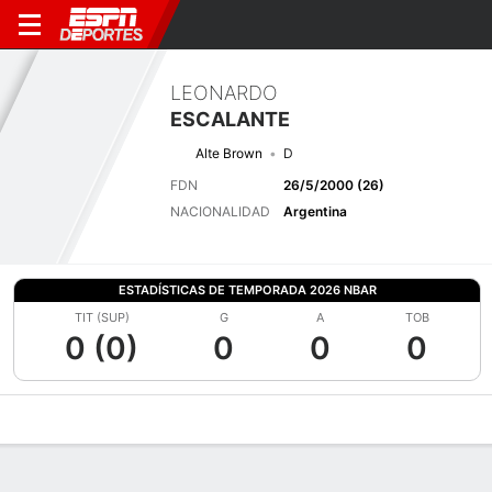
LEONARDO
ESCALANTE
Alte Brown
D
FDN
26/5/2000 (26)
NACIONALIDAD
Argentina
ESTADÍSTICAS DE TEMPORADA 2026 NBAR
TIT (SUP)
G
A
TOB
0 (0)
0
0
0
Perfil de Jugador
Bio
Noticias
Partidos
Estadísticas