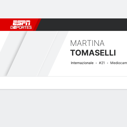
Fútbol
MLB
F. Americano
Básquetbol
WNBA
F1
Boxe
MARTINA
TOMASELLI
Internazionale
#21
Mediocam
Perfil de Jugador
Bio
Noticias
Partidos
Estadísticas