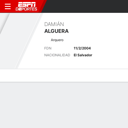
DAMIÁN
ALGUERA
Arquero
FDN
11/2/2004
NACIONALIDAD
El Salvador
Perfil de Jugador
Bio
Noticias
Partidos
Estadísticas
Últimas noticias
Ver Todo