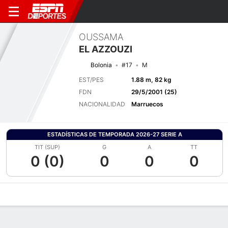
OUSSAMA
EL AZZOUZI
Bolonia
#17
M
EST/PES
1.88 m, 82 kg
FDN
29/5/2001 (25)
NACIONALIDAD
Marruecos
ESTADÍSTICAS DE TEMPORADA 2026-27 SERIE A
TIT (SUP)
G
A
TT
0 (0)
0
0
0
Perfil de Jugador
Bio
Noticias
Partidos
Estadísticas