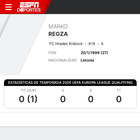
MARKO
REGZA
FC Hradec Králové
#18
A
FDN
20/1/1999 (27)
NACIONALIDAD
Letonia
ESTADÍSTICAS DE TEMPORADA 2026 UEFA EUROPA LEAGUE QUALFIYING
TIT (SUP)
G
A
TT
0 (1)
0
0
0
Perfil de Jugador
Bio
Noticias
Partidos
Estadísticas