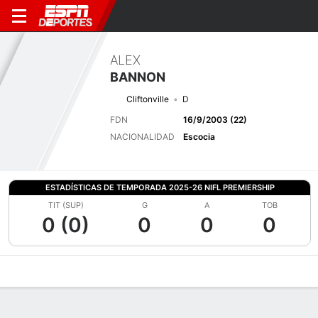
ALEX
BANNON
Cliftonville
D
FDN
16/9/2003 (22)
NACIONALIDAD
Escocia
ESTADÍSTICAS DE TEMPORADA 2025-26 NIFL PREMIERSHIP
TIT (SUP)
G
A
TOB
0 (0)
0
0
0
Perfil de Jugador
Bio
Noticias
Partidos
Estadísticas