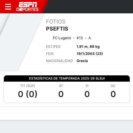
FOTIOS
PSEFTIS
FC Lugano
#15
A
EST/PES
1.91 m, 86 kg
FDN
19/1/2003 (23)
NACIONALIDAD
Grecia
ESTADÍSTICAS DE TEMPORADA 2025-26 SLSUI
TIT (SUP)
AT
VI
GC
0 (0)
0
0
0
Perfil de Jugador
Bio
Noticias
Partidos
Estadísticas