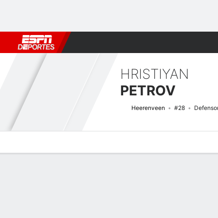
Fútbol
MLB
F. Americano
Básquetbol
WNBA
F1
Boxe
HRISTIYAN
PETROV
Heerenveen
#28
Defenso
Perfil de Jugador
Bio
Noticias
Partidos
Estadísticas