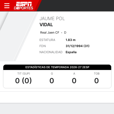
JAUME POL
VIDAL
Real Jaen CF
D
ESTATURA
1.83 m
FDN
31/12/1994 (31)
NACIONALIDAD
España
ESTADÍSTICAS DE TEMPORADA 2026-27 2ESP
TIT (SUP)
G
A
TOB
0 (0)
0
0
0
Perfil de Jugador
Bio
Noticias
Partidos
Estadísticas