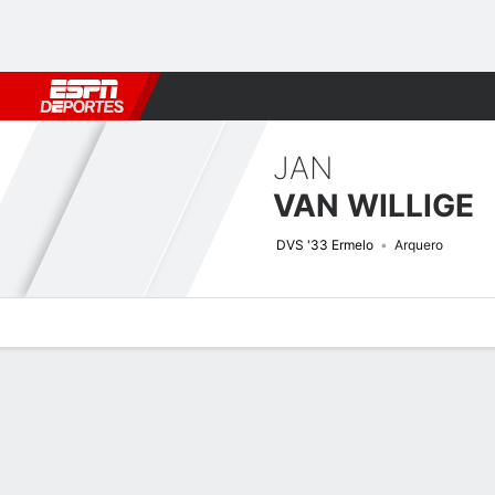
Fútbol
MLB
F. Americano
Básquetbol
WNBA
F1
Boxe
JAN
VAN WILLIGE
DVS '33 Ermelo
Arquero
Perfil de Jugador
Bio
Noticias
Partidos
Estadísticas