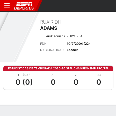
RUAIRIDH
ADAMS
Airdrieonians
#21
A
FDN
10/7/2004 (22)
NACIONALIDAD
Escocia
ESTADÍSTICAS DE TEMPORADA 2025-26 SPFL CHAMPIONSHIP PRO/REL
TIT (SUP)
AT
VI
GC
0 (0)
0
0
0
Perfil de Jugador
Bio
Noticias
Partidos
Estadísticas